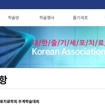
학술방
학술행사
줄기세포
논문기고안내
행사안내
줄기세포치료란?
논문투고
학회동영상
줄기세포를 이용한 시술
줄기세포연구회
줄기세포치료 전후사진
항노화줄기세포연구회
줄기세포 무릎치료
항
기세포치료학회 추계학술대회