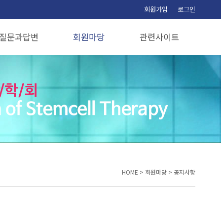
회원가입
로그인
질문과답변
회원마당
관련사이트
질문과답변
공지사항
관련사이트
보도자료
자유게시판
포토갤러리
정회원공간
임원공간
HOME
>
회원마당
>
공지사항