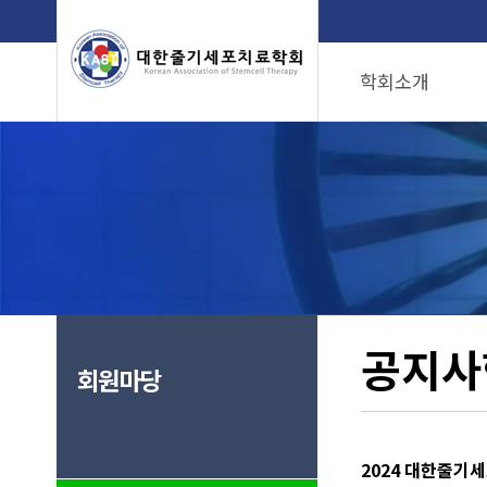
학회소개
인사말
임원명단
학회위치
인증병원
공지사
회원마당
2024 대한줄