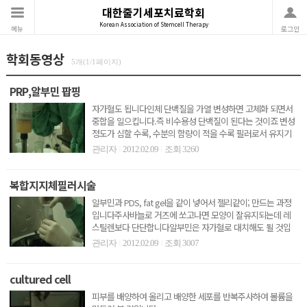
대한줄기세포치료학회
Korean Association of Stemcell Therapy
메뉴
로그인
학회동영상
5개(1/1페이지)
PRP,알부민 팝핑
자가혈도 됩니다인체 단백질을 가열 변성하면 고체화 되면서
중합을 일으킵니다.즉 비수용성 단백질이 된다는 것이죠 변성
정도가 심할 수록, 수분의 함량이 적을 수록 필러로서 유지기
간은..
관리자
2012.02.09
조회 3260
|
|
복합지지체필러시술
알부민과 PDS, fat gel을 같이 넣어서 젤리같이; 만드는 과정
입니다주사바늘로 거즈에 쏘고나면 모양이 잘유지되는데 레
스틸렌보다 단단합니다알부민은 자가혈로 대치해도 될 것입
니다..
관리자
2012.02.09
조회 3007
|
|
cultured cell
피부를 배양하여 올리고 배양한 세포를 반복주사하여 볼륨을