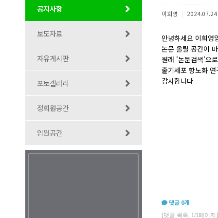
공지사항
이희영
2024.07.24
|
보도자료
안녕하세요 이희영
논문 올릴 공간이 
자유게시판
원래 '논문검색'으
줄기세포 항노화 연
감사합니다
포토갤러리
정회원공간
임원공간
댓글
0
개