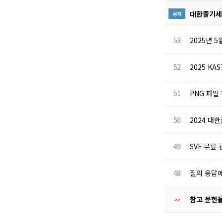
대한줄기세
공지
53
2025년 
52
2025 KAS
51
PNG 파일
50
2024 
49
SVF 무릎 관
48
질의 응답에
참고 문헌
>>