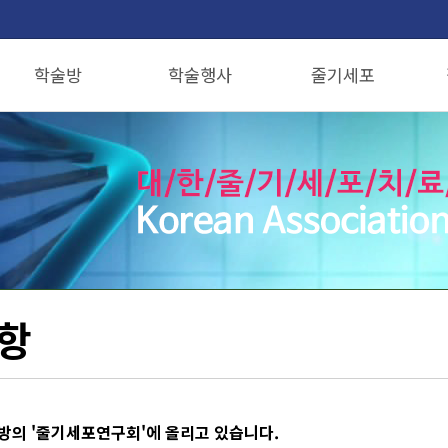
학술방
학술행사
줄기세포
논문기고안내
행사안내
줄기세포치료란?
논문투고
학회동영상
줄기세포를 이용한 시술
줄기세포연구회
줄기세포치료 전후사진
항노화줄기세포연구회
줄기세포 무릎치료
항
방의 '줄기세포연구회'에 올리고 있습니다.