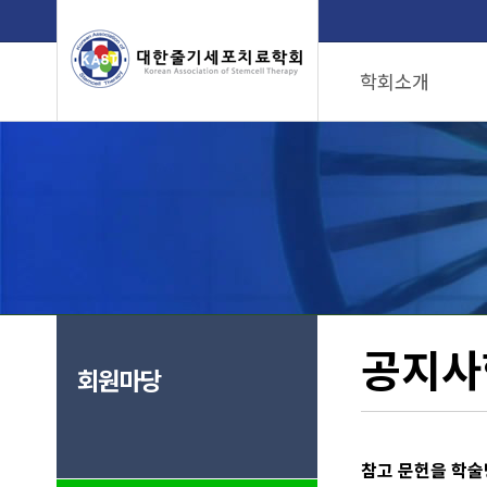
학회소개
인사말
임원명단
학회위치
인증병원
공지사
회원마당
참고 문헌을 학술